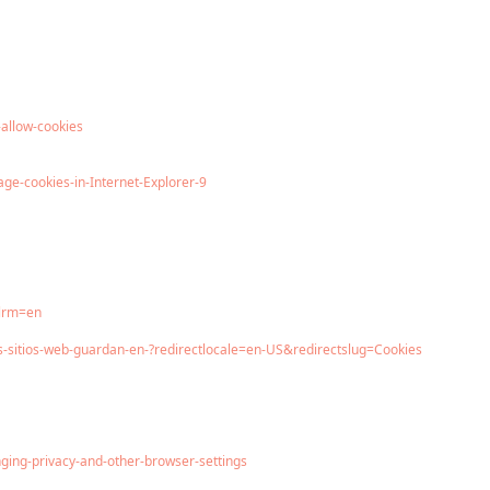
-allow-cookies
e-cookies-in-Internet-Explorer-9
hlrm=en
los-sitios-web-guardan-en-?redirectlocale=en-US&redirectslug=Cookies
ing-privacy-and-other-browser-settings