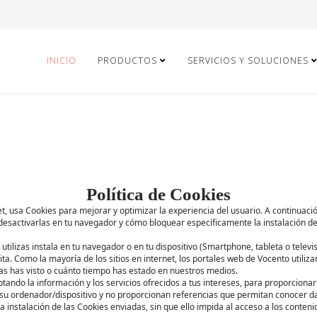
INICIO
PRODUCTOS
SERVICIOS Y SOLUCIONES
Política de Cookies
ernet, usa Cookies para mejorar y optimizar la experiencia del usuario. A continua
s desactivarlas en tu navegador y cómo bloquear específicamente la instalación d
 utilizas instala en tu navegador o en tu dispositivo (Smartphone, tableta o telev
ta. Como la mayoría de los sitios en internet, los portales web de Vocento utiliz
as has visto o cuánto tiempo has estado en nuestros medios.
tando la información y los servicios ofrecidos a tus intereses, para proporciona
su ordenador/dispositivo y no proporcionan referencias que permitan conocer d
 instalación de las Cookies enviadas, sin que ello impida al acceso a los conteni