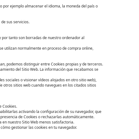
mo por ejemplo almacenar el idioma, la moneda del país o
de sus servicios.
b y por tanto son borradas de nuestro ordenador al
se utilizan normalmente en proceso de compra online,
gan, podemos distinguir entre Cookies propias y de terceros.
namiento del Sitio Web. La información que recabamos se
s sociales o visionar vídeos alojados en otro sitio web),
 otros sitios web cuando navegues en los citados sitios
e Cookies.
bilitarlas activando la configuración de su navegador, que
 la presencia de Cookies o rechazarlas automáticamente.
a en nuestro Sitio Web menos satisfactoria.
r cómo gestionar las cookies en tu navegador.