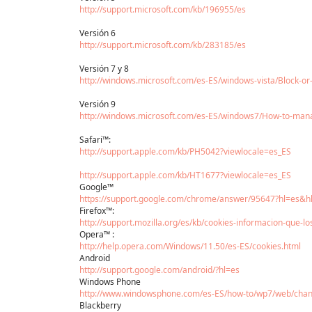
http://support.microsoft.com/kb/196955/es
Versión 6
http://support.microsoft.com/kb/283185/es
Versión 7 y 8
http://windows.microsoft.com/es-ES/windows-vista/Block-or
Versión 9
http://windows.microsoft.com/es-ES/windows7/How-to-manag
Safari™:
http://support.apple.com/kb/PH5042?viewlocale=es_ES
http://support.apple.com/kb/HT1677?viewlocale=es_ES
Google™
https://support.google.com/chrome/answer/95647?hl=es&
Firefox™:
http://support.mozilla.org/es/kb/cookies-informacion-que-
Opera™ :
http://help.opera.com/Windows/11.50/es-ES/cookies.html
Android
http://support.google.com/android/?hl=es
Windows Phone
http://www.windowsphone.com/es-ES/how-to/wp7/web/chang
Blackberry