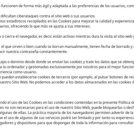
b funcionen de forma más ágil y adaptada a las preferencias de los usuarios, co
ificultan ciberataques contra el sitio web o sus usuarios.
s estadísticos recopilados en las Cookies para mejorar la calidad y experiencia 
arios, ofreciendo la que más se ajusta a sus intereses.
 cierra el navegador, es decir, están activas mientras dura la visita al sitio we
 el que sirven o bien cuando se borran manualmente, tienen fecha de borrado y 
ducir nuestra contraseña constantemente.
quipo o dominio desde donde se envían las cookies y trate los datos que se obten
 a tu ordenador y gestionadas exclusivamente por nosotros para el mejor funcio
eriencia como usuario.
 pueden establecerse cookies de terceros (por ejemplo, al pulsar botones de rede
nuestro Sitio Web. No podemos acceder a los datos almacenados en las cookies de
ndo el uso de las Cookies en las condiciones contenidas en la presente Política d
s no son necesarias para el uso de nuestro Sitio Web, puede bloquearlas o desha
e algunas de ellas. La práctica mayoría de los navegadores permiten advertir de
e el uso de algunos de sus servicios podrá ser limitado y por tanto su experienci
vegadores y dispositivos para que dispongas de toda la información para consulta