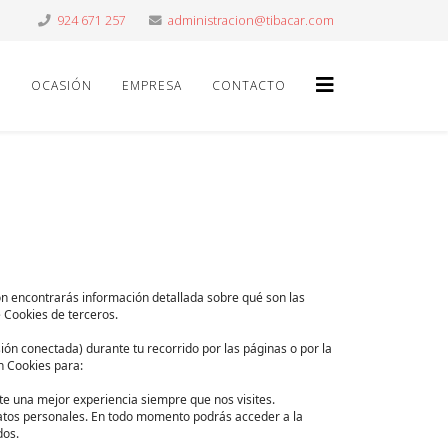
924 671 257
OCASIÓN
EMPRESA
CONTACTO
ción encontrarás información detallada sobre qué son las
e Cookies de terceros.
isión conectada) durante tu recorrido por las páginas o por la
an Cookies para:
rte una mejor experiencia siempre que nos visites.
atos personales. En todo momento podrás acceder a la
dos.