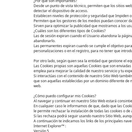
¿Por qué son importantes?
Desde un punto de vista técnico, permiten que los sitios we
detectar el dispositivo de acceso.
Establecen niveles de protección y seguridad que Impiden o d
Permiten que los gestores de los medios puedan conocer dato
Sirven para optimizar la publicidad que mostramos a los usu
¿Cuáles son los diferentes tipos de Cookies?
Las de sesión expiran cuando el Usuario abandona la página o
abandonarlo.
Las permanentes expiran cuando se cumple el objetivo para
personalizaciones o en el registro, para no tener que intro
Por otro lado, según quien sea la entidad que gestione el e
Las Cookies propias son aquellas Cookies que son enviadas
emplea para mejorar la calidad de nuestro servicio y tu exp
Si interactúas con el contenido de nuestro Sitio Web también
que son aquellas establecidas por un dominio diferente de 
web.
¿Cómo puedo configurar mis Cookies?
Al navegar y continuar en nuestro Sitio Web estará consintie
En cualquier caso le informamos de que, dado que las Cookie
le permite rechazar la instalación de todas las cookies o d
Si las rechaza podrá seguir usando nuestro Sitio Web, aunqu
A continuación te indicamos los links de los principales na
Internet Explorer™ :
Versión 5